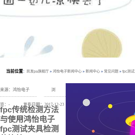
当前位置
：
凯发pa旗舰厅
»
鸿怡电子新闻中心
»
新闻中心
»
常见问题
»
fpc测
来源：鸿怡电子
浏
览：
-
发布日期：2017-12-23
fpc传统检测方法
与使用鸿怡电子
10:04:11【 】
fpc测试夹具检测