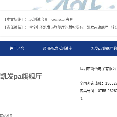
【本文标签】：
fpc测试治具
connector夹具
【责任编辑】：
鸿怡电子凯发pa旗舰厅的版权所有：
凯发pa旗舰厅
转
关于鸿怡
通用/标准ic测试座
凯发pa旗舰厅
鸿怡
网站地图
深圳市鸿怡电子有限公
凯发pa旗舰厅
全国咨询热线：13632719
传真号码：0755-2328
"));
网站地图