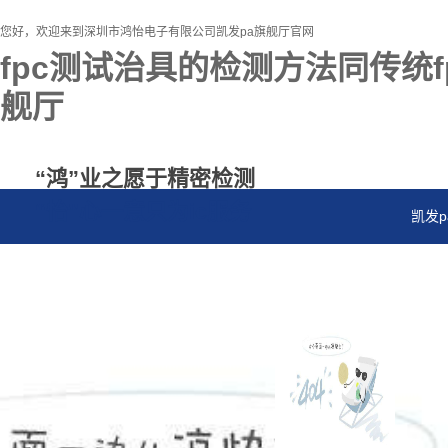
您好，欢迎来到深圳市鸿怡电子有限公司凯发pa旗舰厅官网
fpc测试治具的检测方法同传统f
舰厅
“鸿”业之愿于精密检测
“怡”心一意只为ic服务
凯发p
资讯
品牌
采购
联系