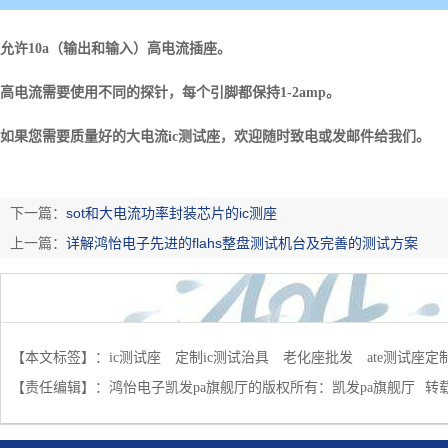
允许
10a
（输出和输入）高电流插座。
高电流需要使用不同的
探
针，每个引脚都保持
1-2amp
。
如果您需要
质量好的大电流
ic
测试
座，欢迎
随时致电或
发邮件给我们。
下一篇：
sot和大电流功率封装芯片的ic测座
上一篇：
详解鸿怡电子先进的flahs整盘测试机台及完善的测试方案
【本文标签】：
ic测试座
定制ic测试治具
老化座批发
ate测试座定
【责任编辑】：
鸿怡电子凯发pa旗舰厅的版权所有：
凯发pa旗舰厅
转