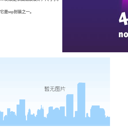
它是
sop
封装
之一。