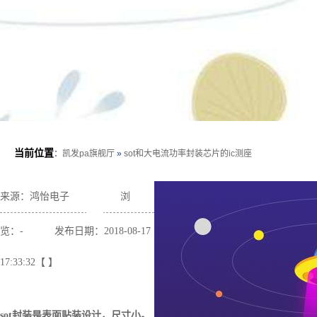
当前位置
：
凯发pa旗舰厅
»
sot和大电流功率封装芯片的ic测座
来源：鸿怡电子
浏
览：
-
发布日期：2018-08-17
17:33:32【 】
sot
封装是表面贴装设计，尺寸小。