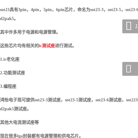
sot23
具有
3pin
，
4pin
，
5pin
，
6pin
芯片，命名为
sot23-3
，
sot23-5
，
sot23-
d2pak5
。

1
其中许多用于电源和电源管理。
这些芯片
均
有相关的
ic
测试
座
进行测试。
1.
ic
老化座

2.
功能测试
座
3.
编程座
鸿怡电子
现可提供
sot23-3
测试
座，
sot23-5
测试
座，
sot23-6
测试
座，
sot223
d2pak5
测试
座。
其他大电流测试
座等
现在很多
lga
封装都有电源管理和供电芯片。