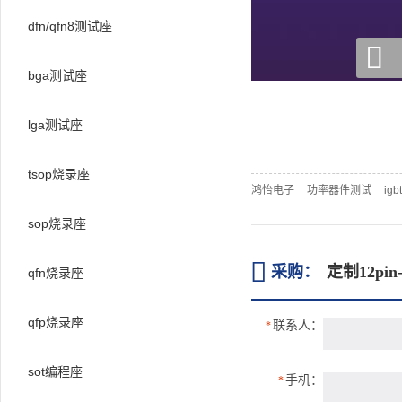
dfn/qfn8测试座

bga测试座
lga测试座
tsop烧录座
鸿怡电子
功率器件测试
ig
sop烧录座

采购：
定制12pi
qfn烧录座
qfp烧录座
联系人：
*
sot编程座
手机：
*