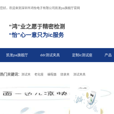
您好，欢迎来到深圳市鸿怡电子有限公司凯发pa旗舰厅官网
“鸿”业之愿于精密检测
“怡”心一意只为ic服务
凯发pa旗舰厅
ddr测试夹具
定制ic测试座
产品
热门关键词：
测试夹
老化座
编程器
烧录夹
测试夹具