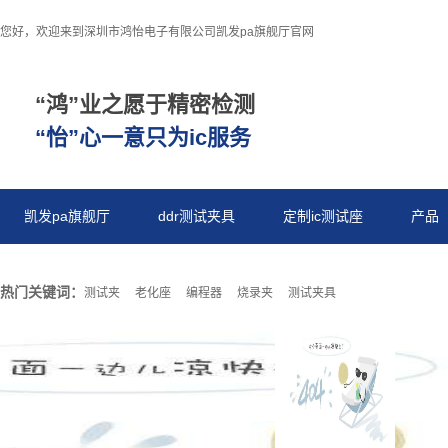
您好，欢迎来到深圳市鸿怡电子有限公司凯发pa旗舰厅官网
“鸿”业之愿于精密检测
“怡”心一意只为ic服务
凯发pa旗舰厅
ddr测试夹具
定制ic测试座
产品
热门关键词：
测试夹
老化座
编程器
烧录夹
测试夹具