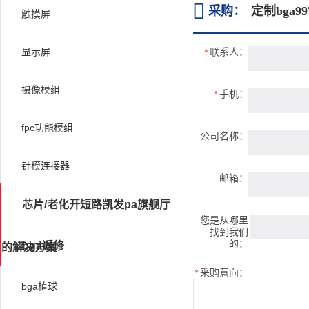

采购：
定制bga9
触摸屏
显示屏
联系人：
*
摄像模组
手机：
*
fpc功能模组
公司名称：
针模连接器
邮箱：
芯片/老化开短路凯发pa旗舰厅
您是从哪里
找到我们
的：
bga返修
的解决方案
采购意向：
*
bga植球