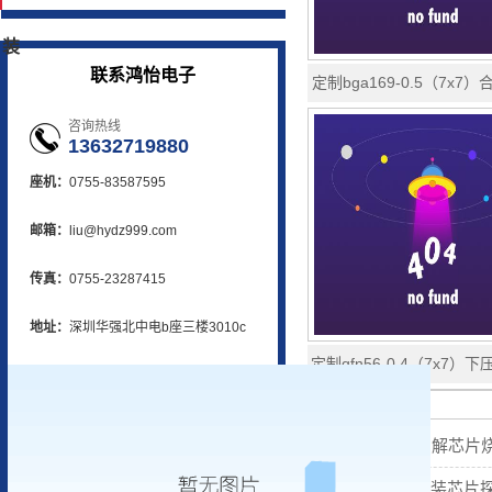
装
联系鸿怡电子
定制bga169-0.5（7x7
钮探针测试座老化座夹具so
咨询热线
13632719880
座机：
0755-83587595
邮箱：
liu@hydz999.com
传真：
0755-23287415
地址：
深圳华强北中电b座三楼3010c
定制qfn56-0.4（7x7）
探针测试座自动化烧
相关资讯