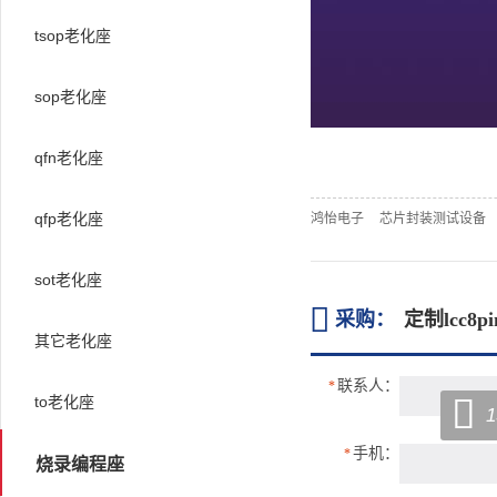
tsop老化座
sop老化座
qfn老化座
qfp老化座
鸿怡电子
芯片封装测试设备
sot老化座

采购：
定制lcc8
其它老化座
联系人：
*

to老化座
1
手机：
*
烧录编程座