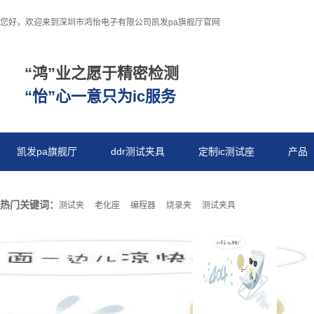
您好，欢迎来到深圳市鸿怡电子有限公司凯发pa旗舰厅官网
“鸿”业之愿于精密检测
“怡”心一意只为ic服务
凯发pa旗舰厅
ddr测试夹具
定制ic测试座
产品
热门关键词：
测试夹
老化座
编程器
烧录夹
测试夹具