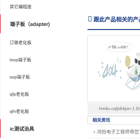
其它编程座

跟此产品相关的产
端子板（adapter)
订做老化板
tsop端子板
sop端子板
qfp老化板
hmilu-cqfp64pin-1.
qfn老化板
18.4x18.4mm塑胶翻盖
相关资讯
ic测试治具
老化座