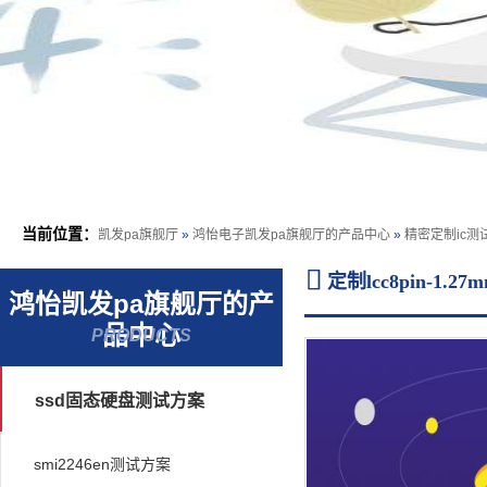
当前位置：
凯发pa旗舰厅
»
鸿怡电子凯发pa旗舰厅的产品中心
»
精密定制ic测

定制lcc8pin-
鸿怡凯发pa旗舰厅的产
品中心
PRODUCTS
/detailed informatio
ssd固态硬盘测试方案
smi2246en测试方案