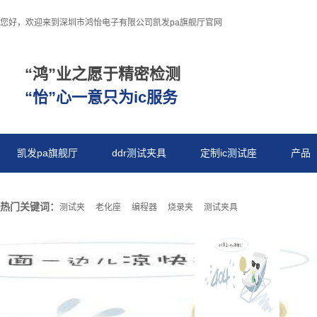
您好，欢迎来到深圳市鸿怡电子有限公司凯发pa旗舰厅官网
“鸿”业之愿于精密检测
“怡”心一意只为ic服务
凯发pa旗舰厅
ddr测试夹具
定制ic测试座
产品
热门关键词：
测试夹
老化座
编程器
烧录夹
测试夹具