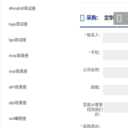
dfn/qfn8测试座


采购：
定制qfn21
bga测试座
联系人：
*
lga测试座
手机：
*
tsop烧录座
公司名称：
sop烧录座
qfn烧录座
邮箱：
qfp烧录座
您是从哪里
找到我们
的：
sot编程座
采购意向：
*