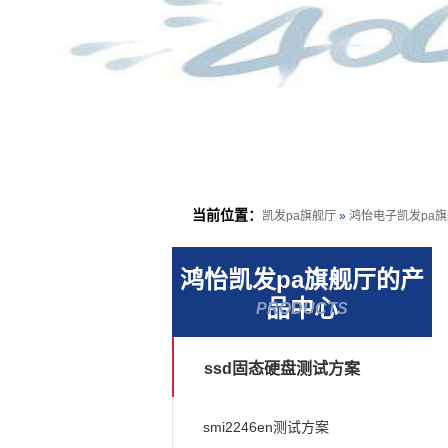
当前位置：
凯发pa旗舰厅
»
鸿怡电子凯发pa
鸿怡凯发pa旗舰厅的产
品中心
PRODUCTS
ssd固态硬盘测试方案
smi2246en测试方案