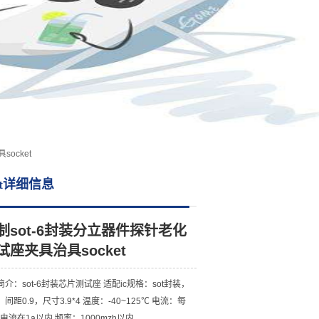
ocket
et详细信息
制sot-6封装分立器件探针老化
试座夹具治具socket
介：sot-6封装芯片测试座 适配ic规格：sot封装，
n，间距0.9，尺寸3.9*4 温度：-40~125℃ 电流：每
n电流在1a以内 频率：1000mzh以内