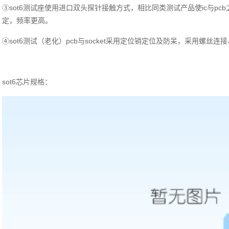
③sot6测试座使用进口双头探针接触方式，相比同类测试产品使ic与pc
定，频率更高。
④sot6测试（老化）pcb与socket采用定位销定位及防呆，采用螺丝
sot6芯片规格：