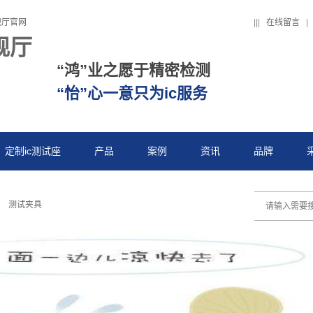
舰厅官网
|
|
|
在线留言
|
舰厅
“鸿”业之愿于精密检测
“怡”心一意只为ic服务
定制ic测试座
产品
案例
资讯
品牌
测试夹具