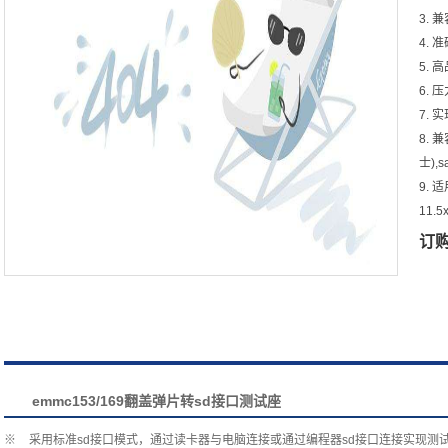
3. 兼
4.
5.
6. 
7. 
8. 
士),s
9. 
11.5
订
emmc153/169翻盖弹片转sd接口测试座
※ 采用标准sd接口模式，通过读卡器与电脑连接或通过编程器sd接口连接实现测