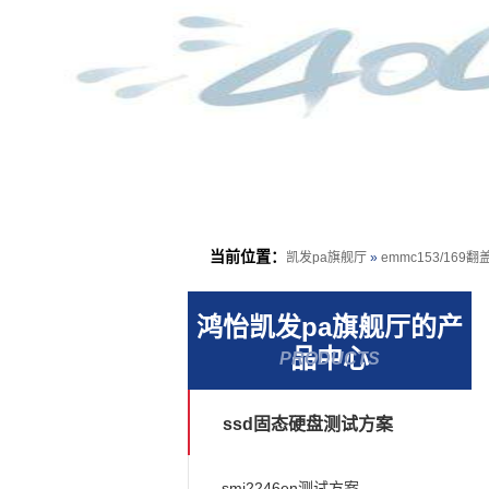
当前位置：
凯发pa旗舰厅
»
emmc153/16
鸿怡凯发pa旗舰厅的产
品中心
PRODUCTS
ssd固态硬盘测试方案
smi2246en测试方案