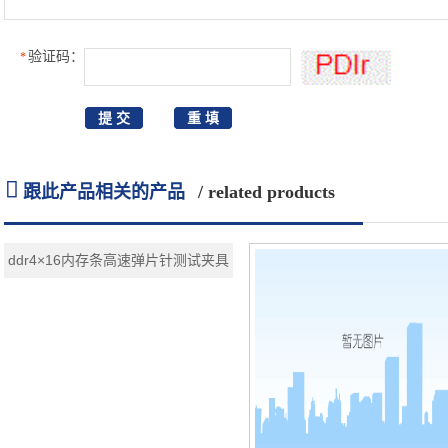
验证码：
*

跟此产品相关的产品
/ related products
ddr4×16内存条高速弹片针测试夹具
治具96ball