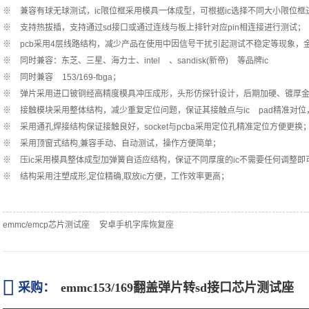
※ 兼容有球无球测试，ic限位框采用模具一体成型，可根据ic选择不同大小限位
※ 支持热拔插，支持通过sd接口或通过连线与板上排针对应pin相连接进行测试；
※ pcb采用4层线路结构，减少产品在使用中因信号干扰引起测试不稳定等现象，
※ 同时兼容：东芝、三星、海力士、intel 、sandisk(新帝) 等品牌ic
※ 同时兼容 153/169-fbga；
※ 弹片采用进口铍铜经高精度模具冲压成形，头形仿探针设计，后期加硬、镀厚
※ 接触模块采用整体结构，减少重复定位问题，保证其接触点与ic pad精准对
※ 采用通孔焊接结构保证接触良好，socket与pcba采用定位孔精准定位方便更换
※ 采用顶窗式结构,兼容手动、自动测试，操作方便简单；
※ 压ic采用模具整体成型加弹簧自适应结构，保证不同厚度的ic不需要任何调整即
※ 结构采用注塑成形,定位精确,取放ic方便，工作效率更高；
emmc/emcp芯片测试座
安卓手机字库恢复座

采购：
emmc153/169翻盖弹片转sd接口芯片测试座