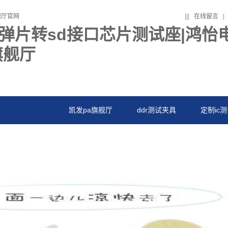
舰厅官网
|
|
|
在线留言
|
9翻盖弹片转sd接口芯片测试座|鸿
旗舰厅
凯发pa旗舰厅
ddr测试夹具
定制ic
系