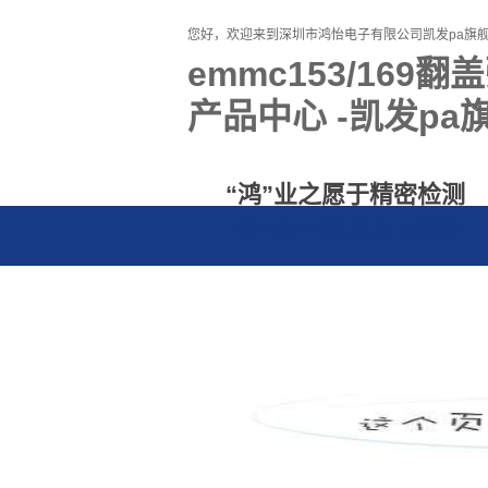
您好，欢迎来到深圳市鸿怡电子有限公司凯发pa旗
emmc153/16
产品中心 -凯发pa
“鸿”业之愿于精密检测
“怡”心一意只为ic服务
资讯
品牌
采购
联