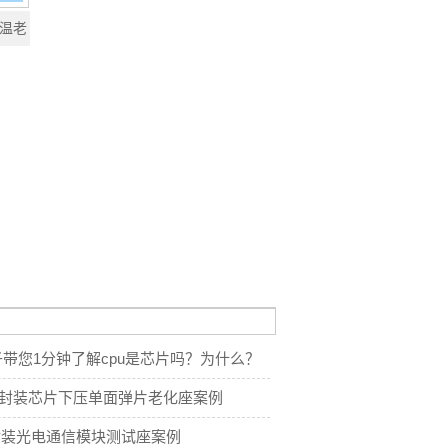
高温老
带您1分钟了解cpu是芯片吗？为什么？
6pin封装芯片下压单面弹片老化座案例
48封装光电通信模块测试座案例