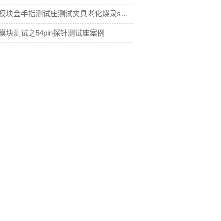
pcb核心模块金手指测试座测试夹具老化烧录socket探针功能测试
成模块测试之54pin探针测试座案例