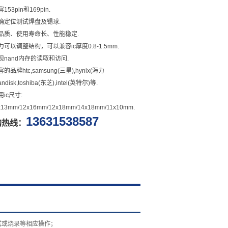
容153pin和169pin.
 准确定位测试焊盘及锡球.
 高品质、使用寿命长、性能稳定.
压力可以调整结构，可以兼容ic厚度0.8-1.5mm.
实现nand内存的读取和访问.
兼容的品牌htc,samsung(三星),hynix(海力
andisk,toshiba(东芝),intel(英特尔)等.
适用ic尺寸:
x13mm/12x16mm/12x18mm/14x18mm/11x10mm.
13631538587
购热线：
试或烧录等相应操作；