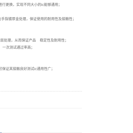
框进行更换，实现不同大小的ic能够通用；
金手指镀厚金处理，保证使用的耐用性及接触性；
金层处理，从而保证产品 稳定性及耐用性；
位，一次测试通过率高；
；
可保证其接触良好测试ic通用性广；