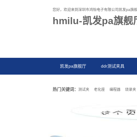
您好，欢迎来到深圳市鸿怡电子有限公司凯发pa旗
hmilu-凯发pa旗舰
凯发pa旗舰厅
ddr测试夹具
热门关键词：
测试夹
老化座
编程器
烧录夹