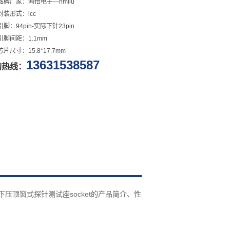
品牌厂家：鸿怡电子—hmilu
封装形式：lcc
脚：94pin-实际下针23pin
引脚间距：1.1mm
片尺寸：15.8*17.7mm
13631538587
购热线：
7mm合金下压顶窗式探针测试座socket的产品简介、性