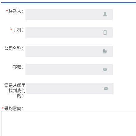
联系人：
*
hmilu-lcc94（下23pin）-1.1pin-15.8×17.7mm合
手机：
*
公司名称：
邮箱：
您是从哪里
找到我们
的：
采购意向：
*