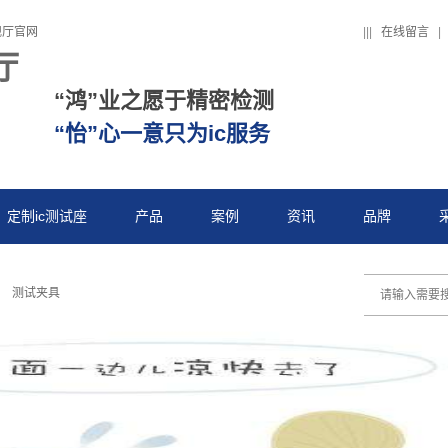
舰厅官网
|
|
|
在线留言
|
厅
“鸿”业之愿于精密检测
“怡”心一意只为ic服务
定制ic测试座
产品
案例
资讯
品牌
测试夹具