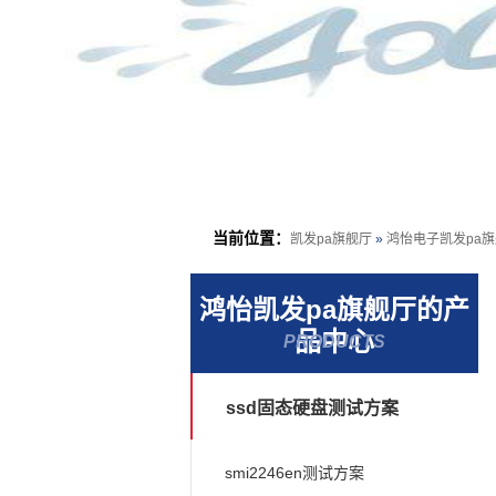
当前位置：
凯发pa旗舰厅
»
鸿怡电子凯发pa
鸿怡凯发pa旗舰厅的产
品中心
PRODUCTS
ssd固态硬盘测试方案
smi2246en测试方案