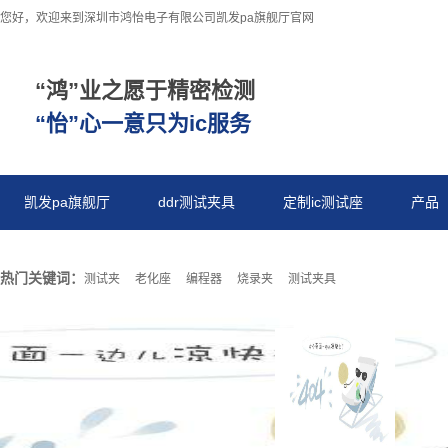
您好，欢迎来到深圳市鸿怡电子有限公司凯发pa旗舰厅官网
“鸿”业之愿于精密检测
“怡”心一意只为ic服务
凯发pa旗舰厅
ddr测试夹具
定制ic测试座
产品
热门关键词：
测试夹
老化座
编程器
烧录夹
测试夹具