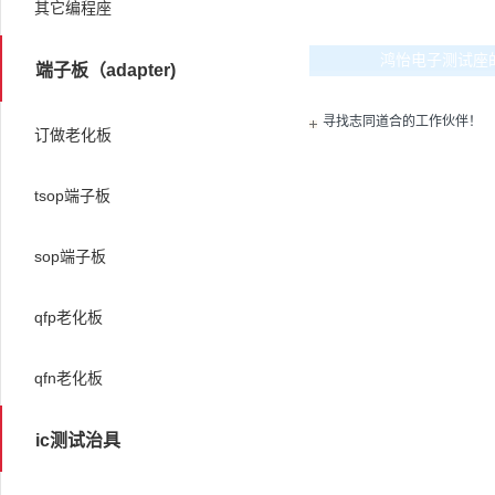
其它编程座
鸿怡电子测试座
端子板（adapter)
寻找志同道合的工作伙伴！
订做老化板
tsop端子板
sop端子板
qfp老化板
qfn老化板
ic测试治具