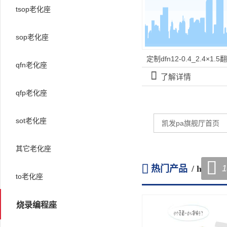
tsop老化座
sop老化座
定制dfn12-0.4_2.4×1
qfn老化座
󰀡
了解详情
qfp老化座
sot老化座
凯发pa旗舰厅首页
其它老化座


1
热门产品
/ hot pro
to老化座
烧录编程座